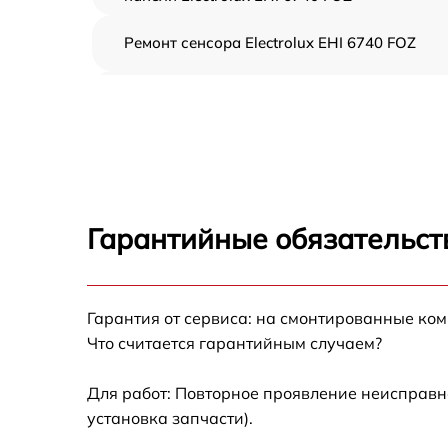
Ремонт сенсора Electrolux EHI 6740 FOZ
Ремонт переключателя Electrolux EHI 6740
FOZ
Разблокировка варочной панели Electrolux
EHI 6740 FOZ
Замена панели управления Electrolux EHI
6740 FOZ
Гарантийные обязательст
Ремонт модуля управления Electrolux EHI
6740 FOZ
Гарантия от сервиса: на смонтированные ко
Замена сенсора Electrolux EHI 6740 FOZ
Что считается гарантийным случаем?
Для работ: Повторное проявление неисправн
установка запчасти).