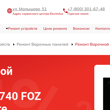
ул. Малышева, 51
+7 (800) 301-67-48
Адрес сервисного центра Electrolux
Горячая линия
Ремонт устройств
Цена ремонта
Вакансии
Контакт
ойств
Ремонт Варочных панелей
Ремонт Варочной 
ной
6740 FOZ
ге