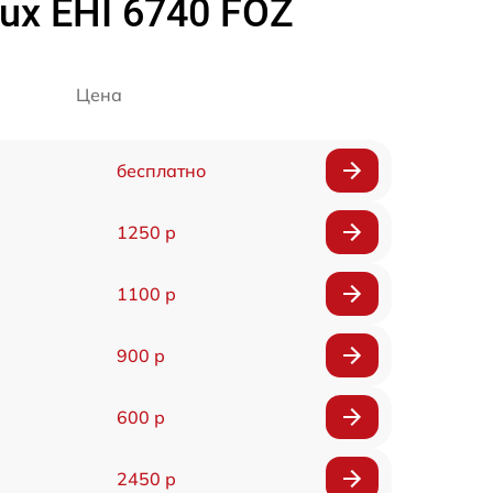
ux EHI 6740 FOZ
Цена
бесплатно
1250 р
1100 р
900 р
600 р
2450 р