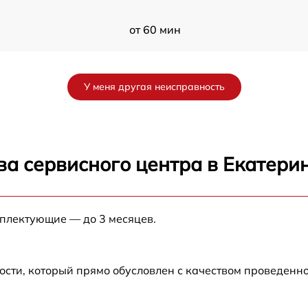
от 60 мин
от 60 мин
У меня другая неисправность
от 60 мин
от 60 мин
ва сервисного центра в Екатери
от 60 мин
мплектующие — до 3 месяцев.
от 60 мин
ости, который прямо обусловлен с качеством проведенн