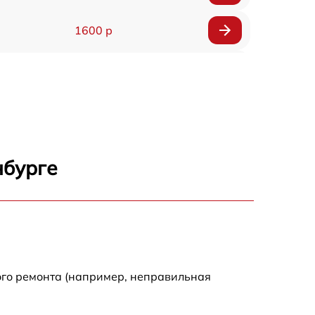
1600 р
750 р
600 р
1600 р
нбурге
1900 р
1600 р
ого ремонта (например, неправильная