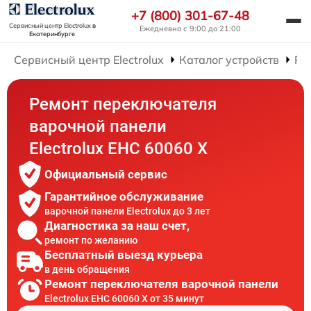
+7 (800) 301-67-48
Сервисный центр Electrolux
в
Ежедневно с 9:00 до 21:00
Екатеринбурге
Сервисный центр Electrolux
Каталог устройств
Ре
Ремонт переключателя
варочной панели
Electrolux EHC 60060 X
Официальный сервис
Гарантийное обслуживание
варочной панели Electrolux до 3 лет
Диагностика за наш счет,
ремонт по желанию
Бесплатный выезд курьера
в день обращения
Ремонт переключателя варочной панели
Electrolux EHC 60060 X от 35 минут