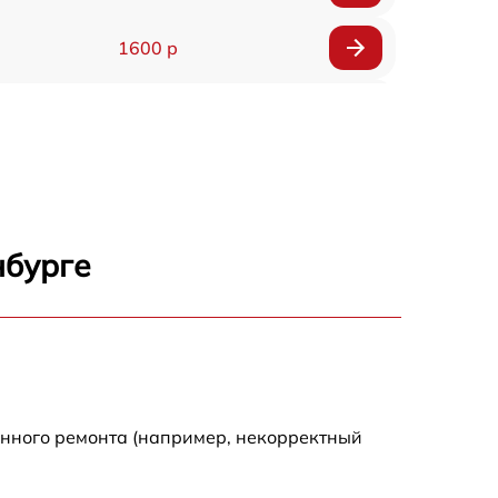
1600 р
750 р
600 р
1600 р
нбурге
1900 р
1600 р
енного ремонта (например, некорректный