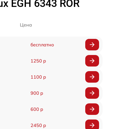
ux EGH 6343 ROR
Цена
бесплатно
1250 р
1100 р
900 р
600 р
2450 р