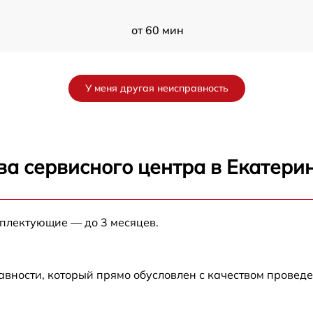
от 60 мин
от 60 мин
У меня другая неисправность
от 60 мин
от 60 мин
ва сервисного центра в Екатери
от 60 мин
мплектующие — до 3 месяцев.
от 60 мин
авности, который прямо обусловлен с качеством провед