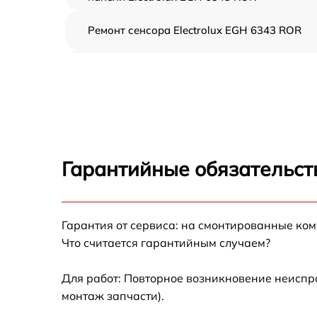
Ремонт сенсора Electrolux EGH 6343 ROR
Ремонт переключателя Electrolux EGH 6343
ROR
Разблокировка варочной панели Electrolux
EGH 6343 ROR
Замена панели управления Electrolux EGH
6343 ROR
Гарантийные обязательст
Ремонт модуля управления Electrolux EGH
6343 ROR
Гарантия от сервиса: на смонтированные ко
Замена сенсора Electrolux EGH 6343 ROR
Что считается гарантийным случаем?
Для работ: Повторное возникновение неиспр
монтаж запчасти).