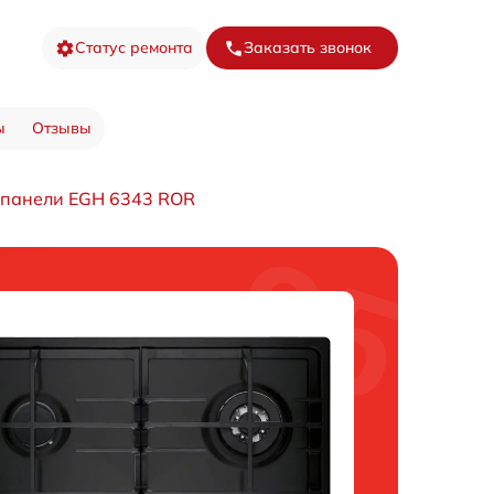
Статус ремонта
Заказать звонок
ы
Отзывы
 панели EGH 6343 ROR