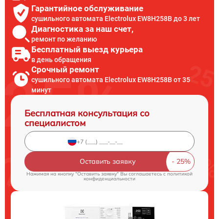
Гарантийное обслуживание
сушильного автомата Electrolux EW8H258B до 3 лет
Диагностика за наш счет,
ремонт по желанию
Бесплатный выезд курьера
в день обращения
Срочный ремонт
сушильного автомата Electrolux EW8H258B от 35
минут
Бесплатная консультация со
специалистом
Оставить заявку
Нажимая на кнопку "Оставить заявку" Вы соглашаетесь c
политикой
конфиденциальности