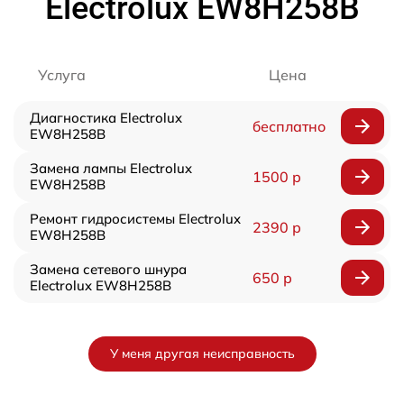
Electrolux EW8H258B
Услуга
Цена
Диагностика Electrolux
бесплатно
EW8H258B
Замена лампы Electrolux
1500 р
EW8H258B
Ремонт гидросистемы Electrolux
2390 р
EW8H258B
Замена сетевого шнура
650 р
Electrolux EW8H258B
У меня другая неисправность