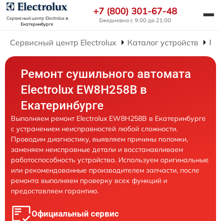
+7 (800) 301-67-48
Сервисный центр Electrolux
в
Ежедневно с 9:00 до 21:00
Екатеринбурге
Сервисный центр Electrolux
Каталог устройств
Ре
Ремонт сушильного автомата
Electrolux EW8H258B в
Екатеринбурге
Выполняем ремонт Electrolux EW8H258B в Екатеринбурге
с устранением неисправностей любой сложности.
Проводим диагностику, выявляем причины поломки,
заменяем неисправные детали и восстанавливаем
работоспособность устройства. Используем оригинальные
или рекомендованные производителем запчасти, после
ремонта выполняем проверку всех функций и
предоставляем гарантию.
Официальный сервис