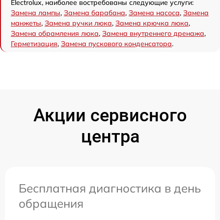
Electrolux, наиболее востребованы следующие услуги:
Замена лампы
,
Замена барабана
,
Замена насоса
,
Замена
манжеты
,
Замена ручки люка
,
Замена крючка люка
,
Замена обрамления люка
,
Замена внутреннего дренажа
,
Герметизация
,
Замена пускового конденсатора
.
Акции сервисного
центра
Бесплатная диагностика в день
обращения