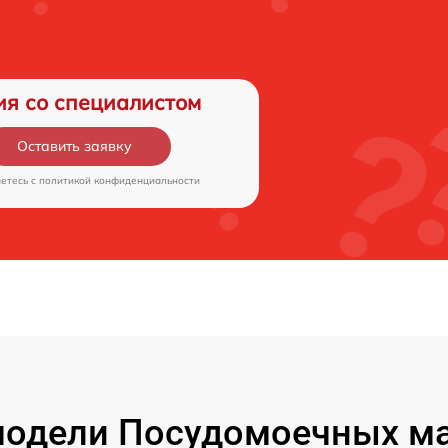
ия со специалистом
Оставить заявку
аетесь c
политикой конфиденциальности
одели Посудомоечных маш