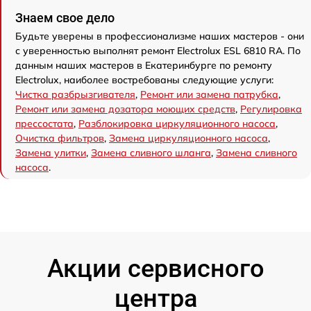
Знаем свое дело
Будьте уверены в профессионализме наших мастеров - они
с уверенностью выполнят ремонт Electrolux ESL 6810 RA. По
данным наших мастеров в Екатеринбурге по ремонту
Electrolux, наиболее востребованы следующие услуги:
Чистка разбрызгивателя
,
Ремонт или замена патрубка
,
Ремонт или замена дозатора моющих средств
,
Регулировка
прессостата
,
Разблокировка циркуляционного насоса
,
Очистка фильтров
,
Замена циркуляционного насоса
,
Замена улитки
,
Замена сливного шланга
,
Замена сливного
насоса
.
Акции сервисного
центра