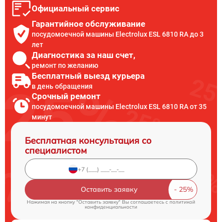
Официальный сервис
Гарантийное обслуживание
посудомоечной машины Electrolux ESL 6810 RA до 3
лет
Диагностика за наш счет,
ремонт по желанию
Бесплатный выезд курьера
в день обращения
Срочный ремонт
посудомоечной машины Electrolux ESL 6810 RA от 35
минут
Бесплатная консультация со
специалистом
Оставить заявку
Нажимая на кнопку "Оставить заявку" Вы соглашаетесь c
политикой
конфиденциальности