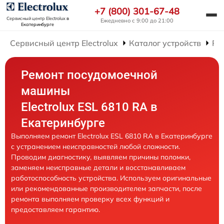
+7 (800) 301-67-48
Сервисный центр Electrolux
в
Ежедневно с 9:00 до 21:00
Екатеринбурге
Сервисный центр Electrolux
Каталог устройств
Ре
Ремонт посудомоечной
машины
Electrolux ESL 6810 RA в
Екатеринбурге
Выполняем ремонт Electrolux ESL 6810 RA в Екатеринбурге
с устранением неисправностей любой сложности.
Проводим диагностику, выявляем причины поломки,
заменяем неисправные детали и восстанавливаем
работоспособность устройства. Используем оригинальные
или рекомендованные производителем запчасти, после
ремонта выполняем проверку всех функций и
предоставляем гарантию.