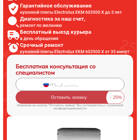
Гарантийное обслуживание
кухонной плиты Electrolux EKM 603500 X до 3 лет
Диагностика за наш счет,
ремонт по желанию
Бесплатный выезд курьера
в день обращения
Срочный ремонт
кухонной плиты Electrolux EKM 603500 X от 35 минут
Бесплатная консультация со
специалистом
Оставить заявку
Нажимая на кнопку "Оставить заявку" Вы соглашаетесь c
политикой
конфиденциальности