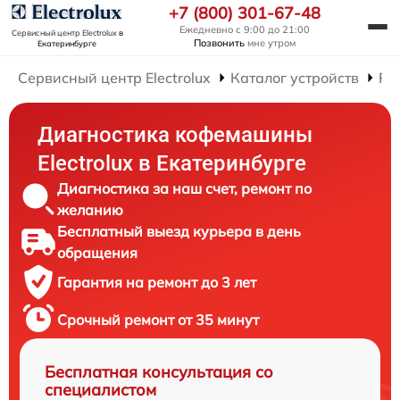
+7 (800) 301-67-48
Ежедневно с 9:00 до 21:00
Сервисный центр Electrolux
в
Позвонить
мне утром
Екатеринбурге
Сервисный центр Electrolux
Каталог устройств
Ре
Диагностика кофемашины
Electrolux в Екатеринбурге
Диагностика за наш счет, ремонт по
желанию
Бесплатный выезд курьера в день
обращения
Гарантия на ремонт до 3 лет
Срочный ремонт от 35 минут
Бесплатная консультация со
специалистом