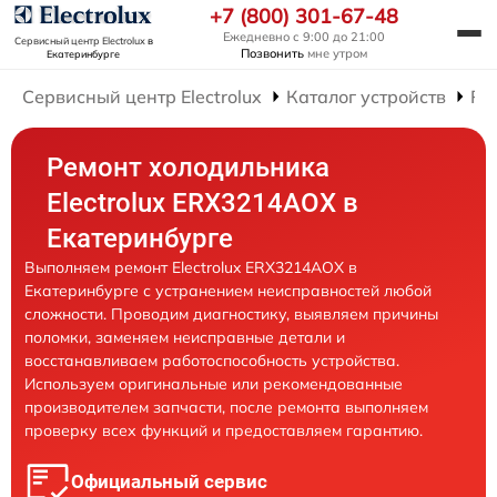
+7 (800) 301-67-48
Ежедневно с 9:00 до 21:00
Сервисный центр Electrolux
в
Позвонить
мне утром
Екатеринбурге
Сервисный центр Electrolux
Каталог устройств
Ре
Ремонт холодильника
Electrolux ERX3214AOX в
Екатеринбурге
Выполняем ремонт Electrolux ERX3214AOX в
Екатеринбурге с устранением неисправностей любой
сложности. Проводим диагностику, выявляем причины
поломки, заменяем неисправные детали и
восстанавливаем работоспособность устройства.
Используем оригинальные или рекомендованные
производителем запчасти, после ремонта выполняем
проверку всех функций и предоставляем гарантию.
Официальный сервис