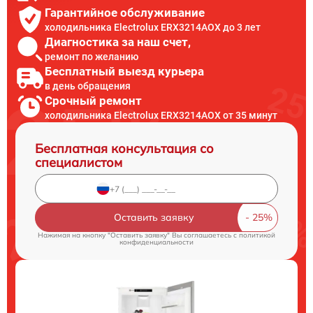
Гарантийное обслуживание
холодильника Electrolux ERX3214AOX до 3 лет
Диагностика за наш счет,
ремонт по желанию
Бесплатный выезд курьера
в день обращения
Срочный ремонт
холодильника Electrolux ERX3214AOX от 35 минут
Бесплатная консультация со
специалистом
Оставить заявку
Нажимая на кнопку "Оставить заявку" Вы соглашаетесь c
политикой
конфиденциальности