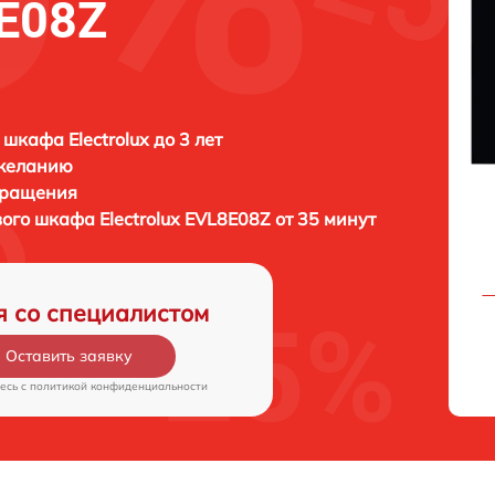
8E08Z
 шкафа Electrolux до 3 лет
 желанию
бращения
вого шкафа
Electrolux EVL8E08Z от 35 минут
я со специалистом
Оставить заявку
есь c
политикой конфиденциальности