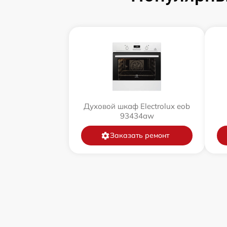
Духовой шкаф Electrolux eob
93434aw
Заказать ремонт