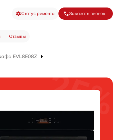
Статус ремонта
Заказать звонок
ы
Отзывы
кафа EVL8E08Z